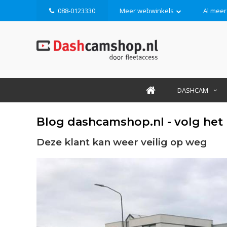
088-0123330
Meer webwinkels
Al meer
DASHCAM
Blog dashcamshop.nl - volg het
Deze klant kan weer veilig op weg