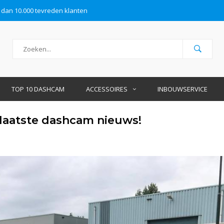
 dan 10.000 tevreden klanten
TOP 10 DASHCAM
ACCESSOIRES
INBOUWSERVICE
 laatste dashcam nieuws!