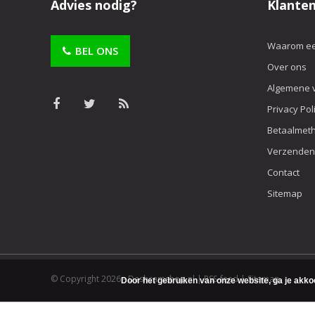
Advies nodig?
Klanten
Waarom ee
BEL ONS
Over ons
Algemene 
Privacy Pol
Betaalmet
Verzenden
Contact
Sitemap
© Copyright 2026 -
Dashcamshop.nl
|
RSS-feed
|
Sitemap
Door het gebruiken van onze website, ga je akko
Dashcamshop.nl
8,9
/
10
-
2120
beoordelingen op
Kiyoh