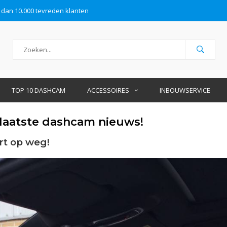
 dan 10.000 tevreden klanten
TOP 10 DASHCAM
ACCESSOIRES
INBOUWSERVICE
 laatste dashcam nieuws!
rt op weg!