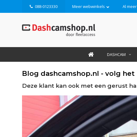
088-0123330
Meer webwinkels
Al meer
DASHCAM
Blog dashcamshop.nl - volg het
Deze klant kan ook met een gerust ha