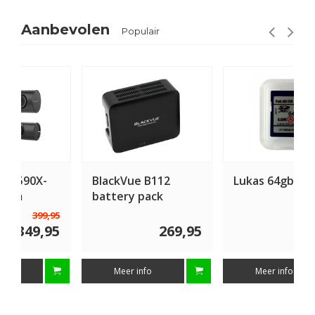
Aanbevolen
Populair
BlackVue B112
Lukas 64gb SD kaart
battery pack
269,95
69,00
Meer info
Meer info