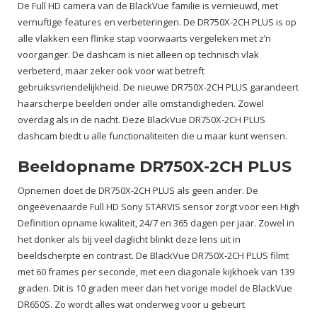
De Full HD camera van de BlackVue familie is vernieuwd, met
vernuftige features en verbeteringen. De DR750X-2CH PLUS is op
alle vlakken een flinke stap voorwaarts vergeleken met z’n
voorganger. De dashcam is niet alleen op technisch vlak
verbeterd, maar zeker ook voor wat betreft
gebruiksvriendelijkheid. De nieuwe DR750X-2CH PLUS garandeert
haarscherpe beelden onder alle omstandigheden. Zowel
overdag als in de nacht. Deze BlackVue DR750X-2CH PLUS
dashcam biedt u alle functionaliteiten die u maar kunt wensen.
Beeldopname DR750X-2CH PLUS
Opnemen doet de DR750X-2CH PLUS als geen ander. De
ongeëvenaarde Full HD Sony STARVIS sensor zorgt voor een High
Definition opname kwaliteit, 24/7 en 365 dagen per jaar. Zowel in
het donker als bij veel daglicht blinkt deze lens uit in
beeldscherpte en contrast. De BlackVue DR750X-2CH PLUS filmt
met 60 frames per seconde, met een diagonale kijkhoek van 139
graden. Dit is 10 graden meer dan het vorige model de BlackVue
DR650S. Zo wordt alles wat onderweg voor u gebeurt