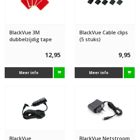
BlackVue 3M
BlackVue Cable clips
dubbelzijdig tape
(5 stuks)
voor BlackVue (5
stuks)
12,95
9,95
Meer info
Meer info
BlackVue
BlackVue Netstroom