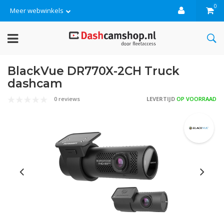
0
Meer webwinkels
BlackVue DR770X-2CH Truck
dashcam
0 reviews
LEVERTIJD
OP VOORRAAD