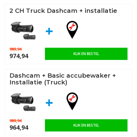
2 CH Truck Dashcam + installatie
+
989,94
KLIK EN BESTEL
974,94
Dashcam + Basic accubewaker +
Installatie (Truck)
+
989,94
KLIK EN BESTEL
964,94