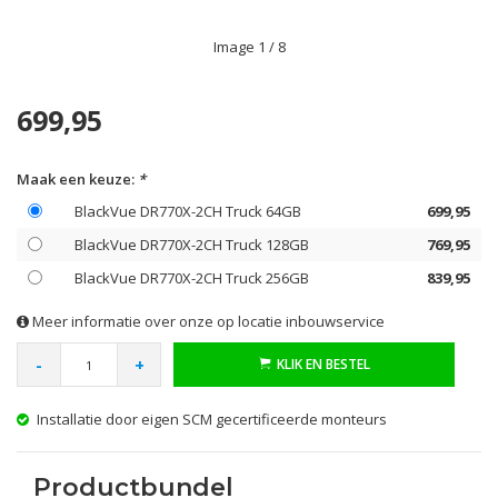
Image
1
/ 8
699,95
Maak een keuze:
*
BlackVue DR770X-2CH Truck 64GB
699,95
BlackVue DR770X-2CH Truck 128GB
769,95
BlackVue DR770X-2CH Truck 256GB
839,95
Meer informatie over onze op locatie inbouwservice
-
+
KLIK EN BESTEL
Inbouw op locatie in heel Nederland
Productbundel