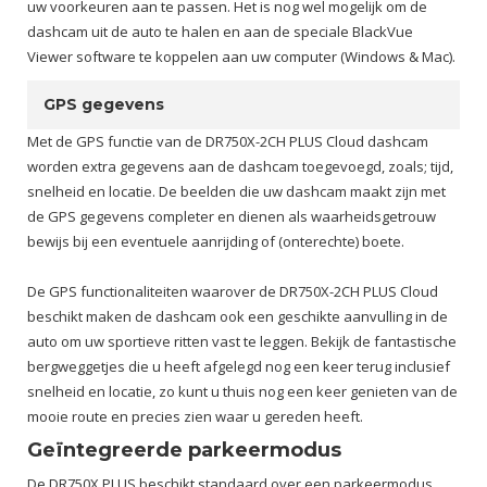
uw voorkeuren aan te passen. Het is nog wel mogelijk om de
dashcam uit de auto te halen en aan de speciale BlackVue
Viewer software te koppelen aan uw computer (Windows & Mac).
GPS gegevens
Met de GPS functie van de DR750X-2CH PLUS Cloud dashcam
worden extra gegevens aan de dashcam toegevoegd, zoals; tijd,
snelheid en locatie. De beelden die uw dashcam maakt zijn met
de GPS gegevens completer en dienen als waarheidsgetrouw
bewijs bij een eventuele aanrijding of (onterechte) boete.
De GPS functionaliteiten waarover de DR750X-2CH PLUS Cloud
beschikt maken de dashcam ook een geschikte aanvulling in de
auto om uw sportieve ritten vast te leggen. Bekijk de fantastische
bergweggetjes die u heeft afgelegd nog een keer terug inclusief
snelheid en locatie, zo kunt u thuis nog een keer genieten van de
mooie route en precies zien waar u gereden heeft.
Geïntegreerde parkeermodus
De DR750X PLUS beschikt standaard over een parkeermodus,